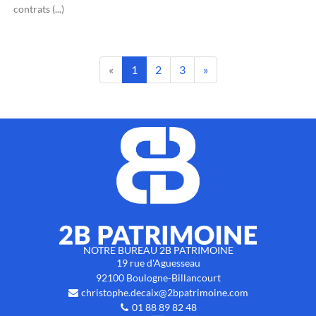
contrats (...)
«
1
2
3
»
NOTRE BUREAU 2B PATRIMOINE
19 rue d'Aguesseau
92100
Boulogne-Billancourt
christophe.decaix@2bpatrimoine.com
01 88 89 82 48