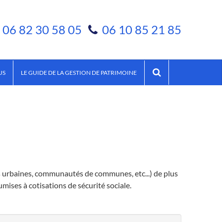
06 82 30 58 05
06 10 85 21 85
US
LE GUIDE DE LA GESTION DE PATRIMOINE
rbaines, communautés de communes, etc...) de plus
ises à cotisations de sécurité sociale.