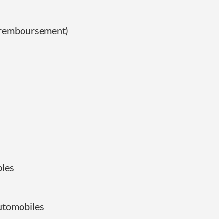
de remboursement)
)
bles
automobiles