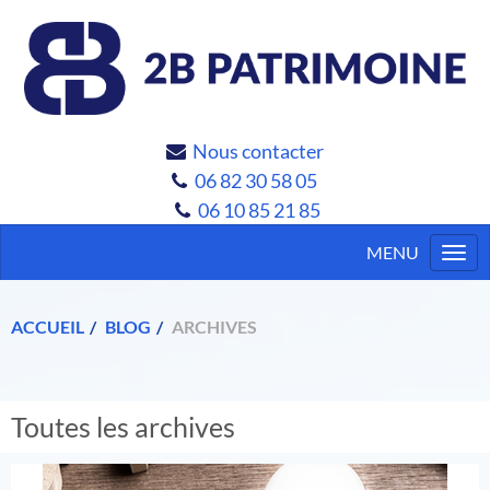
Nous contacter
06 82 30 58 05
06 10 85 21 85
Togg
navi
ACCUEIL
BLOG
ARCHIVES
Toutes les archives