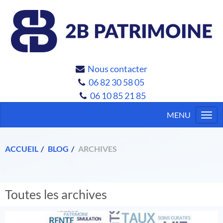
Nous contacter
06 82 30 58 05
06 10 85 21 85
Togg
navi
ACCUEIL
BLOG
ARCHIVES
Toutes les archives