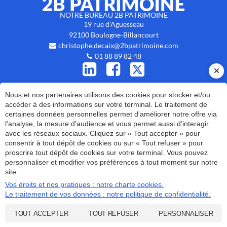
NOTRE BUREAU 2B PATRIMOINE
19 rue d'Aguesseau
92100
Boulogne-Billancourt
christophe.decaix@2bpatrimoine.com
01 88 89 82 48
Nous et nos partenaires utilisons des cookies pour stocker et/ou
Inscription newsletter
accéder à des informations sur votre terminal. Le traitement de
certaines données personnelles permet d'améliorer notre offre via
RUBRIQUES
l'analyse, la mesure d'audience et vous permet aussi d’interagir
avec les réseaux sociaux. Cliquez sur « Tout accepter » pour
Notre cabinet
Nos services
Actualités
Blog
consentir à tout dépôt de cookies ou sur « Tout refuser » pour
proscrire tout dépôt de cookies sur votre terminal. Vous pouvez
Contactez-nous
personnaliser et modifier vos préférences à tout moment sur notre
site.
Vos droits et nos pratiques : notre charte cookies.
Plan du site
© 2020 - 2026
Le traitement de vos données : notre politique de confidentialité.
Administration
Site réalisé par Les Echos Publishing
Mentions légales et RGPD
TOUT ACCEPTER
TOUT REFUSER
PERSONNALISER