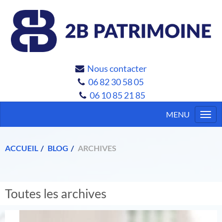
Nous contacter
06 82 30 58 05
06 10 85 21 85
Togg
navi
ACCUEIL
BLOG
ARCHIVES
Toutes les archives